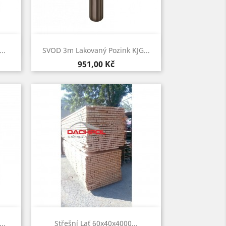
Rychlý náhled

..
SVOD 3m Lakovaný Pozink KJG...
Cena
951,00 Kč
Rychlý náhled

..
Střešní Lať 60x40x4000...