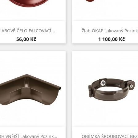
Rychlý náhled
Rychlý náhled


LABOVÉ ČELO FALCOVACÍ...
Žlab OKAP Lakovaný Pozink.
Cena
Cena
56,00 Kč
1 100,00 Kč
Rychlý náhled
Rychlý náhled


H VNĚJŠÍ Lakovaný Pozink...
OBJÍMKA ŠROUBOVACÍ BEZ.