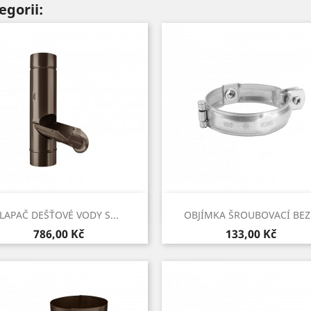
egorii:
Rychlý náhled
Rychlý náhled


LAPAČ DEŠŤOVÉ VODY S...
OBJÍMKA ŠROUBOVACÍ BEZ.
Cena
Cena
786,00 Kč
133,00 Kč