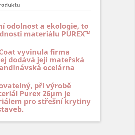
produktu
odolnost a ekologie, to
ednosti materiálu PUREX™
oat vyvinula firma
ej dodává její mateřská
kandinávská ocelárna
ovatelný, při výrobě
eriál Purex 26µm je
iálem pro střešní krytiny
taveb.