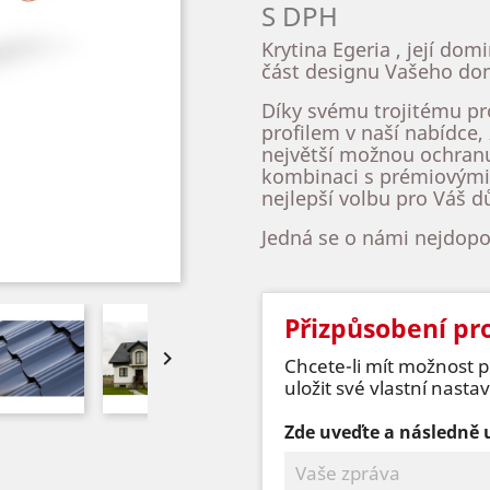
S DPH
Krytina Egeria , její do
část designu Vašeho do
Díky svému trojitému pr
profilem v naší nabídce,
největší možnou ochran
kombinaci s prémiovými 
nejlepší volbu pro Váš 
Jedná se o námi nejdopo
Přizpůsobení pr

Chcete-li mít možnost 
uložit své vlastní nasta
Zde uveďte a následně u