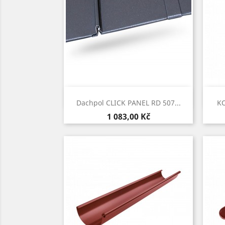
Rychlý náhled

Dachpol CLICK PANEL RD 507...
KO
Cena
1 083,00 Kč