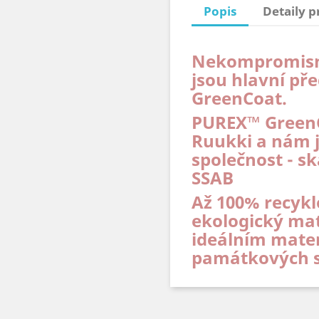
Popis
Detaily 
Nekompromisní 
jsou hlavní př
GreenCoat.
PUREX™ GreenC
Ruukki a nám j
společnost - s
SSAB
Až 100% recykl
ekologický mat
ideálním mater
památkových s