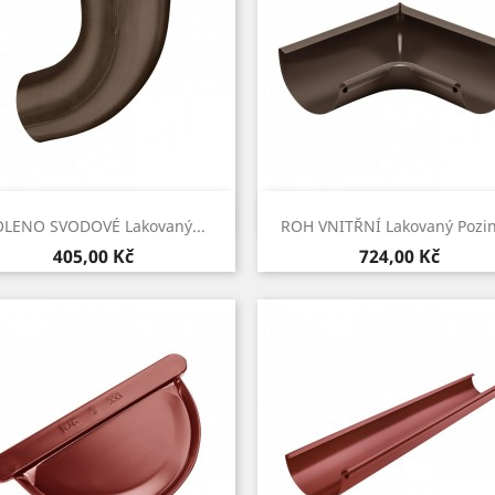
Rychlý náhled
Rychlý náhled


LENO SVODOVÉ Lakovaný...
ROH VNITŘNÍ Lakovaný Pozink
Cena
Cena
405,00 Kč
724,00 Kč