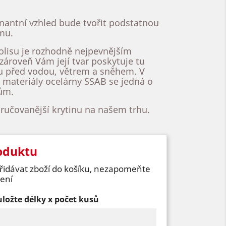
minantní vzhled bude tvořit podstatnou
mu.
olisu je rozhodně nejpevnějším
 zároveň Vám její tvar poskytuje tu
u před vodou, větrem a sněhem. V
materiály ocelárny SSAB se jedná o
dům.
ručovanější krytinu na našem trhu.
oduktu
přidávat zboží do košíku, nezapomeňte
vení
ložte délky x počet kusů