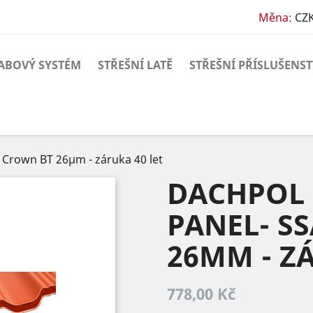
Měna:
CZK
ABOVÝ SYSTÉM
STŘEŠNÍ LATĚ
STŘEŠNÍ PŘÍSLUŠENST
Crown BT 26µm - záruka 40 let
DACHPOL 
PANEL- S
26ΜM - ZÁ
778,00 Kč