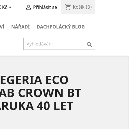
shopping_cart


Košík
(0)
 Kč
Přihlásit se
VÍ
NÁŘADÍ
DACHPOLÁCKÝ BLOG

EGERIA ECO
SAB CROWN BT
RUKA 40 LET