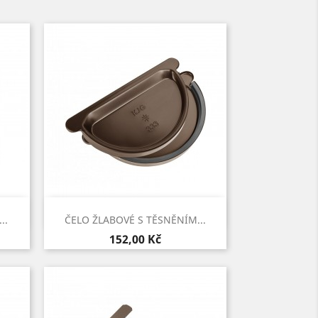
Rychlý náhled

..
ČELO ŽLABOVÉ S TĚSNĚNÍM...
Cena
152,00 Kč