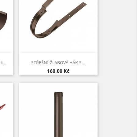
Rychlý náhled

...
STŘEŠNÍ ŽLABOVÝ HÁK S...
Cena
160,00 Kč