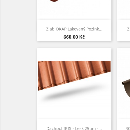
Rychlý náhled

Žlab OKAP Lakovaný Pozink...
Ž
Cena
660,00 Kč
Rychlý náhled

Dachpol IRIS - Lesk 25µm -...
RO