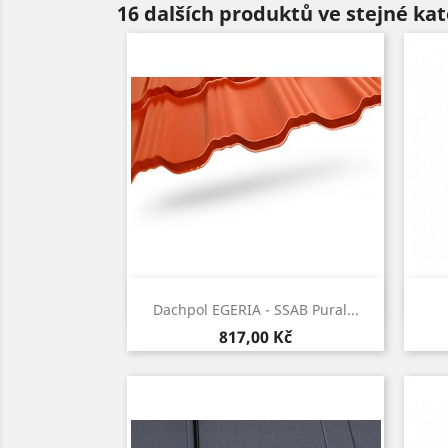
16 dalších produktů ve stejné kat
Rychlý náhled

Dachpol EGERIA - SSAB Pural...
Cena
817,00 Kč